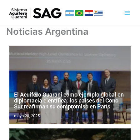
Ir
al
contenido
Noticias Argentina
El Acuífero Guaraní como ejemplo global en
diplomacia científica: los países del Cono
Sur reafirman su compromiso en París
mayo 20, 2025