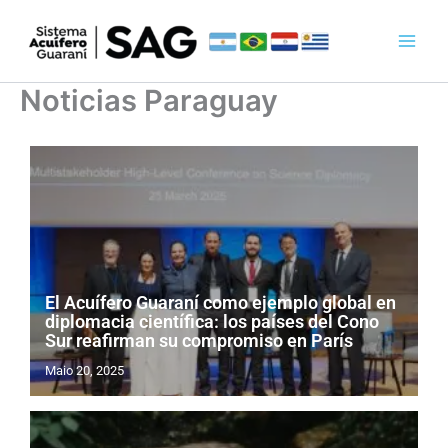
Skip
to
content
Noticias Paraguay
El Acuífero Guaraní como ejemplo global en
diplomacia científica: los países del Cono
Sur reafirman su compromiso en París
Maio 20, 2025